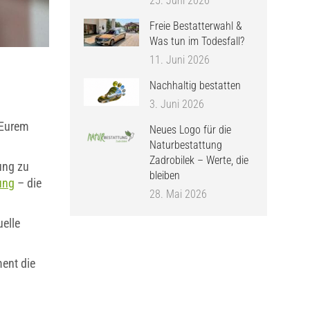
25. Juni 2026
Freie Bestatterwahl &
Was tun im Todesfall?
11. Juni 2026
Nachhaltig bestatten
3. Juni 2026
 Eurem
Neues Logo für die
Naturbestattung
Zadrobilek – Werte, die
ung zu
bleiben
ung
– die
28. Mai 2026
uelle
ment die