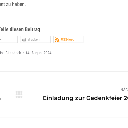
ent zu haben.
Teile diesen Beitrag
en
drucken
RSS-feed
ise Fähndrich
14. August 2024
NÄC
Nächster
m
Einladung zur Gedenkfeier 
Beitrag: