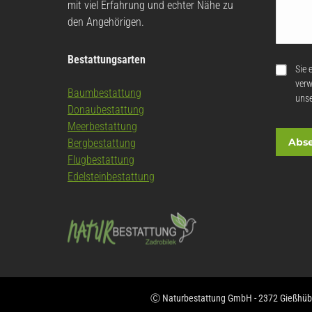
mit viel Erfahrung und echter Nähe zu
den Angehörigen.
Bestattungsarten
Datensc
Sie 
bestäti
verw
Baumbestattung
uns
Donaubestattung
Meerbestattung
Abs
Bergbestattung
Flugbestattung
Edelsteinbestattung
Ⓒ Naturbestattung GmbH - 2372 Gießhübl, 