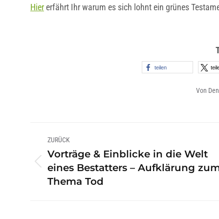
Hier
erfährt Ihr warum es sich lohnt ein grünes Testam
teilen
teil
Von
Den
Kommentarnavigation
ZURÜCK
Vorträge & Einblicke in die Welt
Vorheriger
eines Bestatters – Aufklärung zu
Beitrag:
Thema Tod